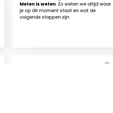
Meten is weten
. Zo weten we altijd waar
je op dit moment staat en wat de
volgende stappen zijn.
Op maat gemaakt dashboard
We ontwikkelen een systeem zodat jij op
elk moment jouw cijfers en resultaten
live kunt opvolgen
. Mogelijk voor traffic
op je website, SEO en/of
advertentieresultaten.