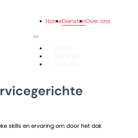
Home
Diensten
Over ons
Home
Diensten
Over ons
rvicegerichte
ieke skills en ervaring om door het dak