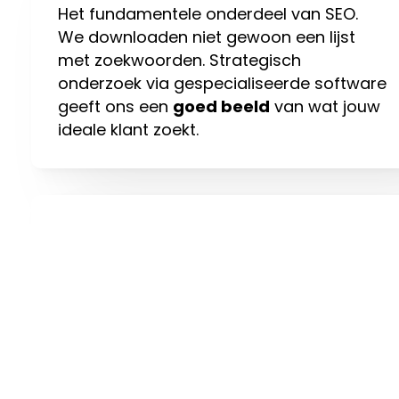
Het fundamentele onderdeel van SEO.
We downloaden niet gewoon een lijst
met zoekwoorden. Strategisch
onderzoek via gespecialiseerde software
geeft ons een
goed beeld
van wat jouw
ideale klant zoekt.
Monitoring
We installeren software om data te
kunnen tracken. Dat is noodzakelijk om te
weten hoe je website rendeert. Op basis
daarvan kunnen we verder
optimaliseren
.